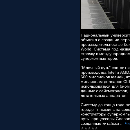
Национальный университ
объявил о создании перв
производительностью бо
World. Система под назв
строчку в международном
суперкомпьютеров.
"Млечный путь" состоит 
производства Intel и AMD
600 миллионов юаней, чт
миллионам долларов США
использоваться для биом
данных с сейсмографов, 
летательных аппаратов.
Систему до конца года п
городе Тяньцзинь на сев
конструкторы суперкомп
путь" процессоры Godson
созданные китайски
...
Чи