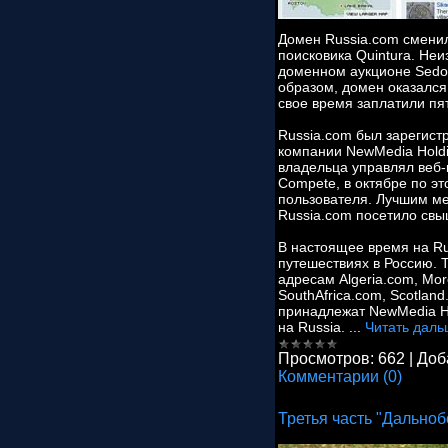
Домен Russia.com сменил
поисковика Quintura. Неи
доменном аукционе Sedo
образом, домен оказался
свое время заплатили пя
Russia.com был зарегист
компании NewMedia Holdi
владельца управлял веб-
Compete, в октябре по э
пользователя. Лучшим мес
Russia.com посетило свы
В настоящее время на Ru
путешествиях в Россию. 
адресам Algeria.com, Mor
SouthAfrica.com, Scotlan
принадлежат NewMedia Ho
на Russia.
...
Читать даль
Просмотров:
662
|
Доб
Комментарии (0)
Третья часть "Дально