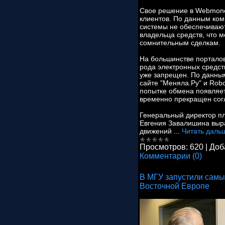
Свое решение в Webmone
клиентов. По данным ком
системы не обеспечиваю
владельца средств, что 
сомнительным сделкам.
На большинстве портало
рода электронных средст
уже запрещен. По данным
сайте "Меняла.Ру" и Rob
попытке обмена появляе
временно прекращен сог
Генеральный директор пл
Евгения Завалишина выра
движений
...
Читать даль
Просмотров:
620
|
Доб
Комментарии (0)
В МГУ запустили сам
Восточной Европе